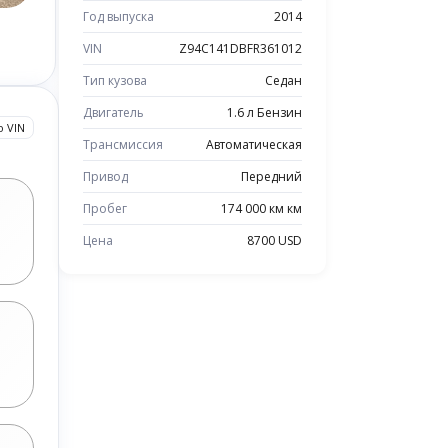
Год выпуска
2014
VIN
Z94C141DBFR361012
Тип кузова
Седан
Двигатель
1.6 л Бензин
о VIN
Трансмиссия
Автоматическая
Привод
Передний
Пробег
174 000 км км
Цена
8700 USD