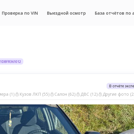
Проверка по VIN
Выездной осмотр
База отчётов по 
41DBFR361012
В отчёте эксп
ера (1)
Кузов ЛКП (55)
Салон (62)
ДВС (12)
Другие фото (2