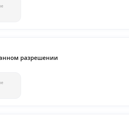
ле
анном разрешении
ле