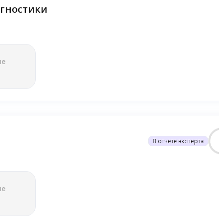
гностики
ле
В отчёте эксперта
ле