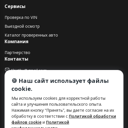
Сервисы
Проверка по VIN
Выездной осмотр
Каталог проверенных авто
Компания
Партнерство
Контакты
1histby@gmail.com
🍪 Наш сайт использует файлы
+375 (29) 182-90-00
cookie.
г. Минск, ул. Макаенка, д. 12Е, пом. 282
Способы оплаты
Мы используем cookies для корректной работы
сайта и улучшения пользовательского опыта.
Нажимая кнопку “Принять”, вы даете согласие на их
обработку в соответствии с
Политикой обработки
файлов cookie
и
Политикой
ООО «Хист»
УНП: 193712492