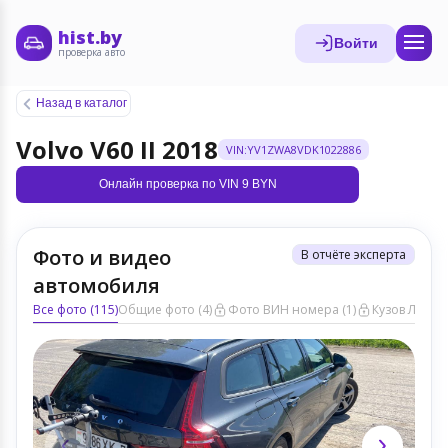
hist.by
Войти
проверка авто
Назад в каталог
Volvo V60 II 2018
VIN:YV1ZWA8VDK1022886
Онлайн проверка по VIN 9 BYN
Фото и видео
В отчёте эксперта
автомобиля
Все фото (115)
Общие фото (4)
Фото ВИН номера (1)
Кузов ЛКП (3