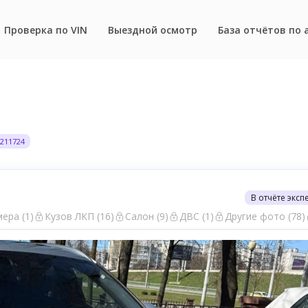
Проверка по VIN
Выездной осмотр
База отчётов по 
211724
В отчёте эксп
ера (1)
Кузов ЛКП (16)
Салон (9)
ДВС (1)
Другие фото (78)