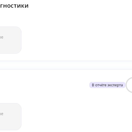
гностики
ле
В отчёте эксперта
ле