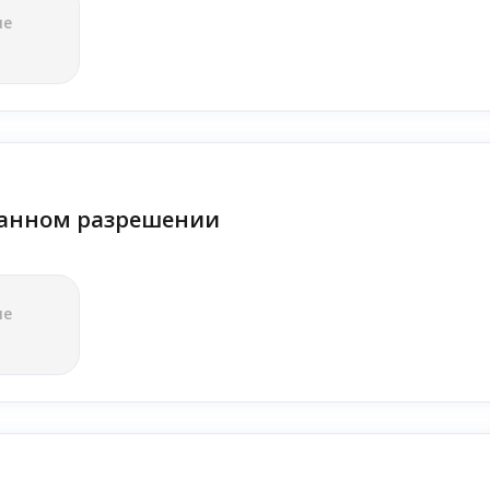
ле
анном разрешении
ле