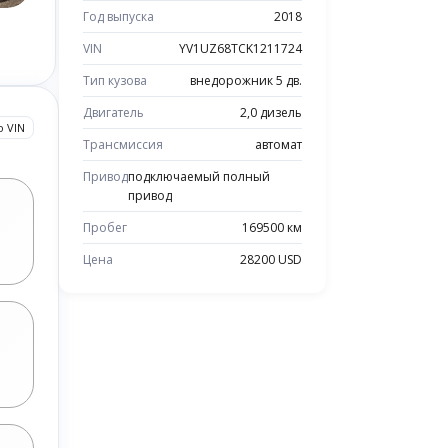
Год выпуска
2018
VIN
YV1UZ68TCK1211724
Тип кузова
внедорожник 5 дв.
Двигатель
2,0 дизель
о VIN
Трансмиссия
автомат
Привод
подключаемый полный
привод
Пробег
169500 км
Цена
28200 USD