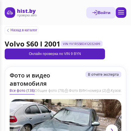
hist.by
Войти
проверка авто
Назад в каталог
Volvo S60 I 2001
VIN:YV1RS58DX12032699
Онлайн проверка по VIN 9 BYN
Фото и видео
В отчёте эксперта
автомобиля
Все фото (138)
Общие фото (78)
Фото ВИН номера (2)
Кузов ЛКП (