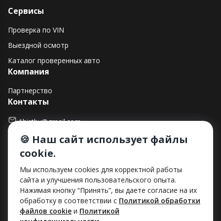
Сервисы
Проверка по VIN
Выездной осмотр
Каталог проверенных авто
Компания
Партнерство
Контакты
1histby@gmail.com
🍪 Наш сайт использует файлы
+375 (29) 182-90-00
cookie.
г. Минск, ул. Макаенка, д. 12Е, пом. 282
Способы оплаты
Мы используем cookies для корректной работы
сайта и улучшения пользовательского опыта.
Нажимая кнопку “Принять”, вы даете согласие на их
обработку в соответствии с
Политикой обработки
файлов cookie
и
Политикой
ООО «Хист»
УНП: 193712492