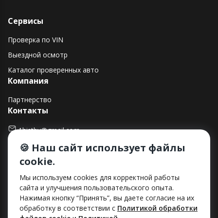
Сервисы
Проверка по VIN
Выездной осмотр
Каталог проверенных авто
Компания
Партнерство
Контакты
1histby@gmail.com
🍪 Наш сайт использует файлы
+375 (29) 182-90-00
cookie.
г. Минск, ул. Макаенка, д. 12Е, пом. 282
Способы оплаты
Мы используем cookies для корректной работы
сайта и улучшения пользовательского опыта.
Нажимая кнопку “Принять”, вы даете согласие на их
обработку в соответствии с
Политикой обработки