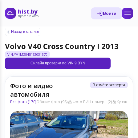
hist.by
Войти
проверка авто
Назад в каталог
Volvo V40 Cross Country I 2013
VIN:YV1MZ8451E2031370
Онлайн проверка по VIN 9 BYN
Фото и видео
В отчёте эксперта
автомобиля
Все фото (170)
Общие фото (98)
Фото ВИН номера (2)
Кузов ЛКП (