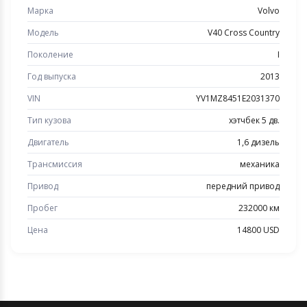
Марка
Volvo
Модель
V40 Cross Country
Поколение
I
Год выпуска
2013
VIN
YV1MZ8451E2031370
Тип кузова
хэтчбек 5 дв.
Двигатель
1,6 дизель
Трансмиссия
механика
Привод
передний привод
Пробег
232000 км
Цена
14800 USD