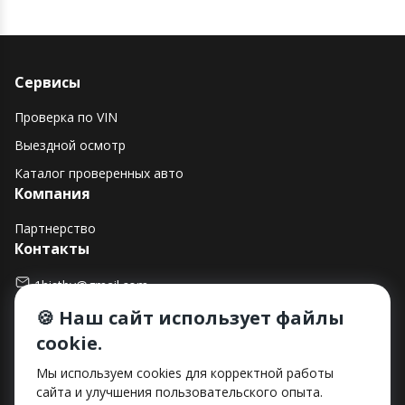
Сервисы
Проверка по VIN
Выездной осмотр
Каталог проверенных авто
Компания
Партнерство
Контакты
1histby@gmail.com
🍪 Наш сайт использует файлы
+375 (29) 182-90-00
cookie.
г. Минск, ул. Макаенка, д. 12Е, пом. 282
Способы оплаты
Мы используем cookies для корректной работы
сайта и улучшения пользовательского опыта.