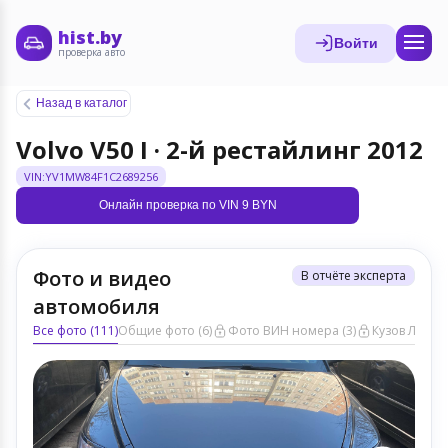
hist.by
Войти
проверка авто
Назад в каталог
Volvo V50 I · 2-й рестайлинг 2012
VIN:YV1MW84F1C2689256
Онлайн проверка по VIN 9 BYN
Фото и видео
В отчёте эксперта
автомобиля
Все фото (111)
Общие фото (6)
Фото ВИН номера (3)
Кузов ЛКП (7