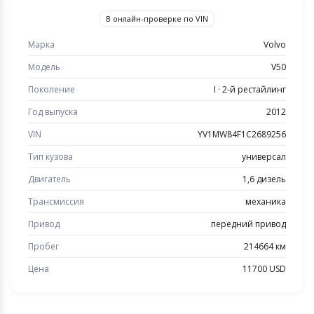
В онлайн-проверке по VIN
Марка
Volvo
Модель
V50
Поколение
I · 2-й рестайлинг
Год выпуска
2012
VIN
YV1MW84F1C2689256
Тип кузова
универсал
Двигатель
1,6 дизель
Трансмиссия
механика
Привод
передний привод
Пробег
214664 км
Цена
11700 USD