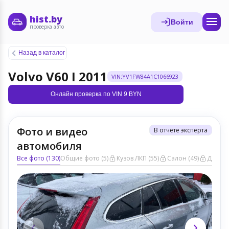
hist.by
Войти
проверка авто
Назад в каталог
Volvo V60 I 2011
VIN:YV1FW84A1C1066923
Онлайн проверка по VIN 9 BYN
Фото и видео
В отчёте эксперта
автомобиля
Все фото (130)
Общие фото (5)
Кузов ЛКП (55)
Салон (49)
ДВС (20