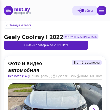
hist.by
Войти
проверка авто
Назад в каталог
Geely Coolray I 2022
VIN:Y4K8622Z8PB902566
Онлайн проверка по VIN 9 BYN
Фото и видео
В отчёте эксперта
автомобиля
Все фото (145)
Общие фото (5)
Кузов ЛКП (96)
Фото ВИН номера (