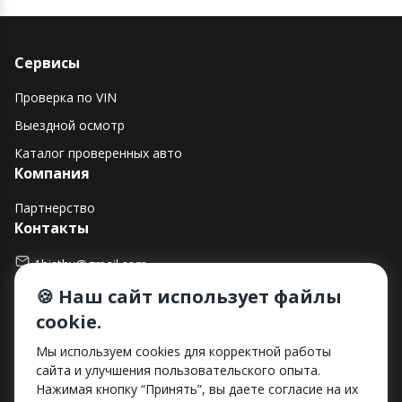
Сервисы
Проверка по VIN
Выездной осмотр
Каталог проверенных авто
Компания
Партнерство
Контакты
1histby@gmail.com
🍪 Наш сайт использует файлы
+375 (29) 182-90-00
cookie.
г. Минск, ул. Макаенка, д. 12Е, пом. 282
Способы оплаты
Мы используем cookies для корректной работы
сайта и улучшения пользовательского опыта.
Нажимая кнопку “Принять”, вы даете согласие на их