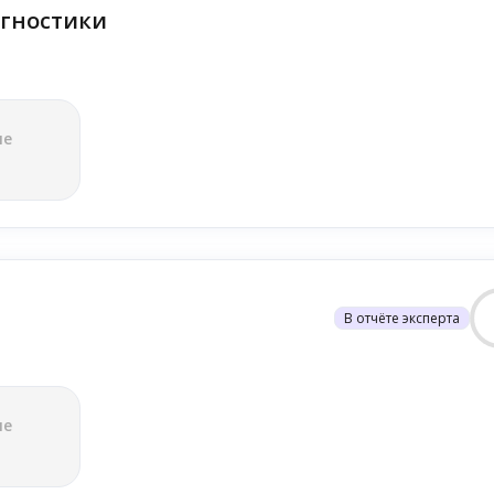
гностики
ле
В отчёте эксперта
ле