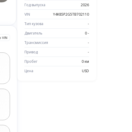
Год выпуска
2026
VIN
Y4K85P2G5TB702110
Тип кузова
-
Двигатель
0 -
о VIN
Трансмиссия
-
Привод
-
Пробег
0 км
Цена
USD