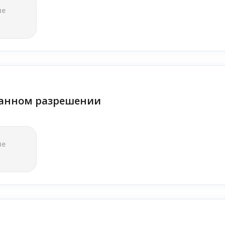
ле
анном разрешении
ле