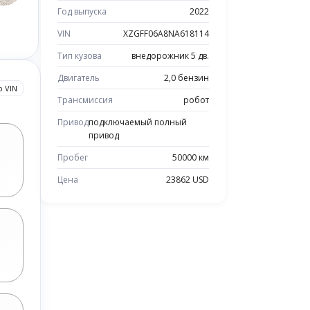
Год выпуска
2022
VIN
XZGFF06A8NA618114
Тип кузова
внедорожник 5 дв.
Двигатель
2,0 бензин
о VIN
Трансмиссия
робот
Привод
подключаемый полный
привод
Пробег
50000 км
Цена
23862 USD