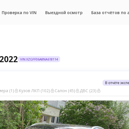
Проверка по VIN
Выездной осмотр
База отчётов по 
 2022
VIN:XZGFF06A8NA618114
В отчёте эксп
ера (1)
Кузов ЛКП (102)
Салон (45)
ДВС (23)