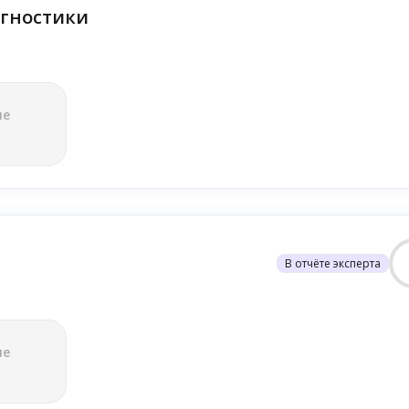
гностики
ле
В отчёте эксперта
ле