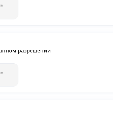
ле
анном разрешении
ле