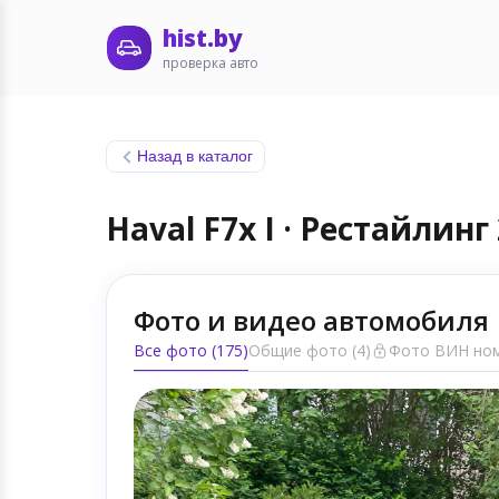
hist.by
проверка авто
Назад в каталог
Haval F7x I · Рестайлинг
Фото и видео автомобиля
Все фото (175)
Общие фото (4)
Фото ВИН ном