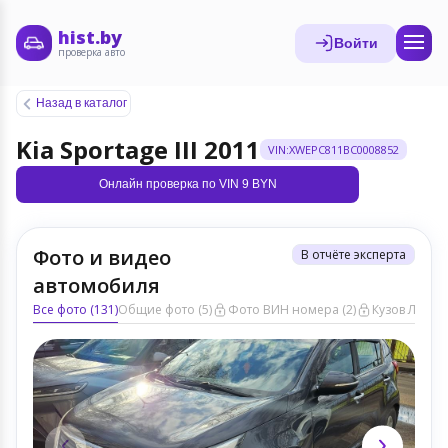
hist.by
Войти
проверка авто
Назад в каталог
Kia Sportage III 2011
VIN:XWEPC811BC0008852
Онлайн проверка по VIN 9 BYN
Фото и видео
В отчёте эксперта
автомобиля
Все фото (131)
Общие фото (5)
Фото ВИН номера (2)
Кузов ЛКП (6