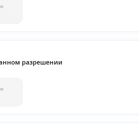
ле
анном разрешении
ле