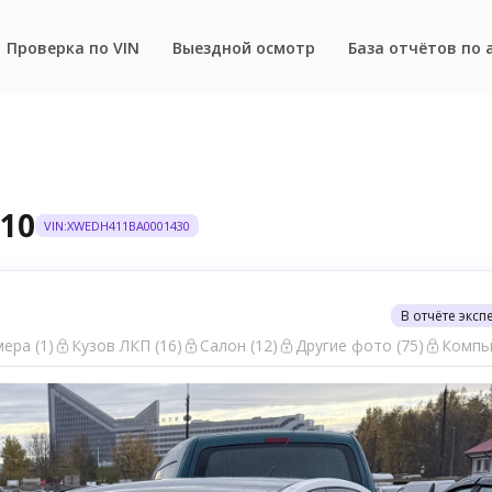
Проверка по VIN
Выездной осмотр
База отчётов по 
010
VIN:XWEDH411BA0001430
В отчёте эксп
ера (1)
Кузов ЛКП (16)
Салон (12)
Другие фото (75)
Компью