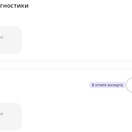
гностики
ле
В отчёте эксперта
ле