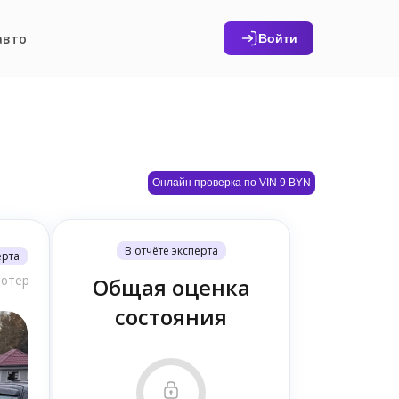
авто
Войти
Онлайн проверка по VIN 9 BYN
В отчёте эксперта
ерта
терная диагностика (6)
Общая оценка
состояния