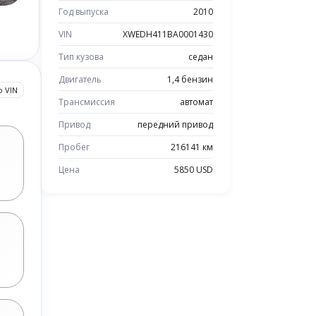
Год выпуска
2010
VIN
XWEDH411BA0001430
Тип кузова
седан
Двигатель
1,4 бензин
о VIN
Трансмиссия
автомат
Привод
передний привод
Пробег
216141 км
Цена
5850 USD