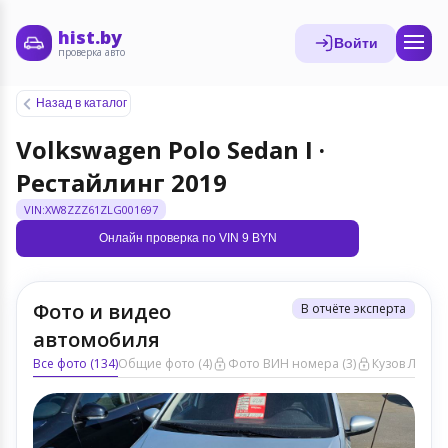
hist.by
Войти
проверка авто
Назад в каталог
Volkswagen Polo Sedan I ·
Рестайлинг 2019
VIN:XW8ZZZ61ZLG001697
Онлайн проверка по VIN 9 BYN
Фото и видео
В отчёте эксперта
автомобиля
Все фото (134)
Общие фото (4)
Фото ВИН номера (3)
Кузов ЛКП (6