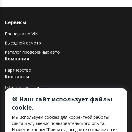
Сервисы
Проверка по VIN
Выездной осмотр
Каталог проверенных авто
Компания
Партнерство
Контакты
1histby@gmail.com
🍪 Наш сайт использует файлы
+375 (29) 182-90-00
cookie.
г. Минск, ул. Макаенка, д. 12Е, пом. 282
Способы оплаты
Мы используем cookies для корректной работы
сайта и улучшения пользовательского опыта.
Нажимая кнопку “Принять”, вы даете согласие на их