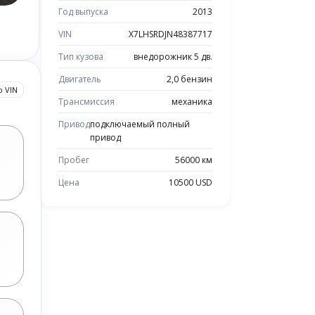
Год выпуска
2013
VIN
X7LHSRDJN48387717
Тип кузова
внедорожник 5 дв.
Двигатель
2,0 бензин
о VIN
Трансмиссия
механика
Привод
подключаемый полный
привод
Пробег
56000 км
Цена
10500 USD