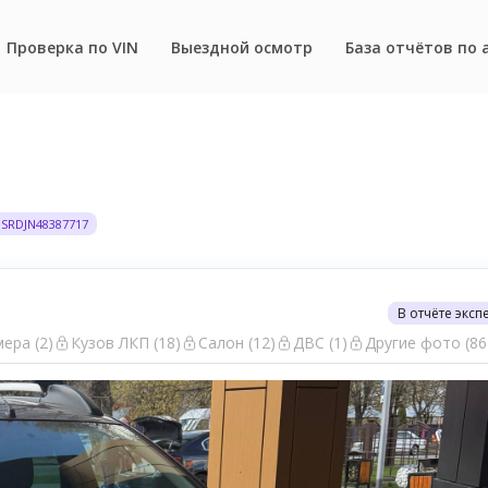
Проверка по VIN
Выездной осмотр
База отчётов по 
HSRDJN48387717
В отчёте эксп
ера (2)
Кузов ЛКП (18)
Салон (12)
ДВС (1)
Другие фото (86