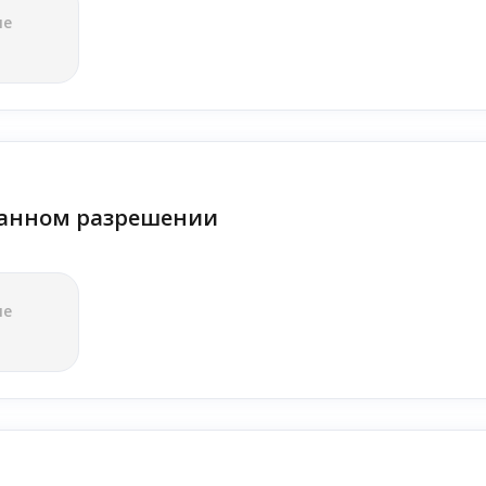
ле
анном разрешении
ле