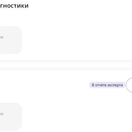
гностики
ле
В отчёте эксперта
ле