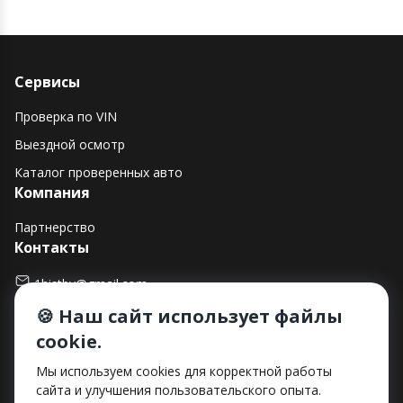
Сервисы
Проверка по VIN
Выездной осмотр
Каталог проверенных авто
Компания
Партнерство
Контакты
1histby@gmail.com
🍪 Наш сайт использует файлы
+375 (29) 182-90-00
cookie.
г. Минск, ул. Макаенка, д. 12Е, пом. 282
Способы оплаты
Мы используем cookies для корректной работы
сайта и улучшения пользовательского опыта.