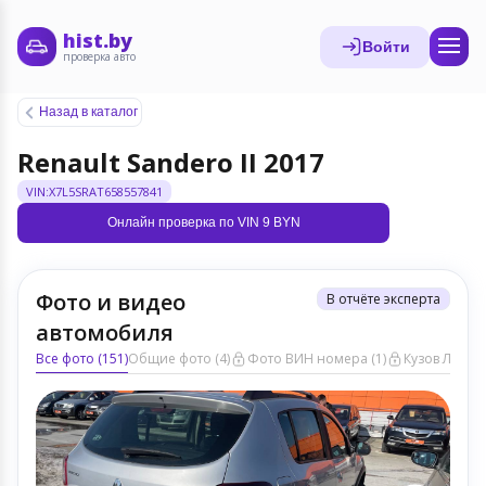
hist.by
Войти
проверка авто
Назад в каталог
Renault Sandero II 2017
VIN:X7L5SRAT658557841
Онлайн проверка по VIN 9 BYN
Фото и видео
В отчёте эксперта
автомобиля
Все фото (151)
Общие фото (4)
Фото ВИН номера (1)
Кузов ЛКП (7