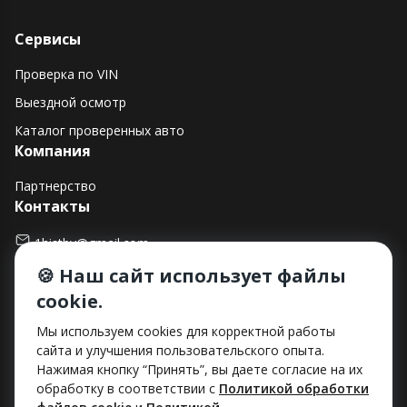
Сервисы
Проверка по VIN
Выездной осмотр
Каталог проверенных авто
Компания
Партнерство
Контакты
1histby@gmail.com
🍪 Наш сайт использует файлы
+375 (29) 182-90-00
cookie.
г. Минск, ул. Макаенка, д. 12Е, пом. 282
Способы оплаты
Мы используем cookies для корректной работы
сайта и улучшения пользовательского опыта.
Нажимая кнопку “Принять”, вы даете согласие на их
обработку в соответствии с
Политикой обработки