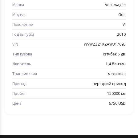
Марка
Volkswagen
Модель
Golf
Поколение
VI
Год выпуска
2010
VIN
WVWZZZ1KZAW317695
Тип кузова
хэтчбек 5 дв.
Двигатель
1,4 бензин
Трансмиссия
механика
Привод
передний привод
Пробег
150000 км
Цена
6750 USD