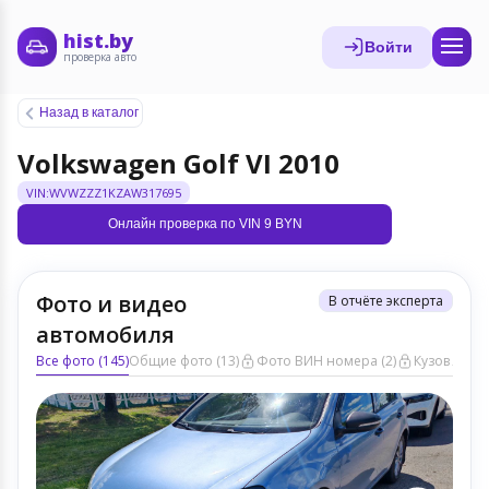
hist.by
Войти
проверка авто
Назад в каталог
Volkswagen Golf VI 2010
VIN:WVWZZZ1KZAW317695
Онлайн проверка по VIN 9 BYN
Фото и видео
В отчёте эксперта
автомобиля
Все фото (145)
Общие фото (13)
Фото ВИН номера (2)
Кузов ЛКП (