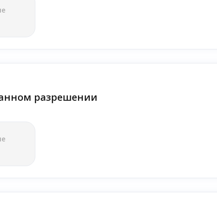
ле
анном разрешении
ле