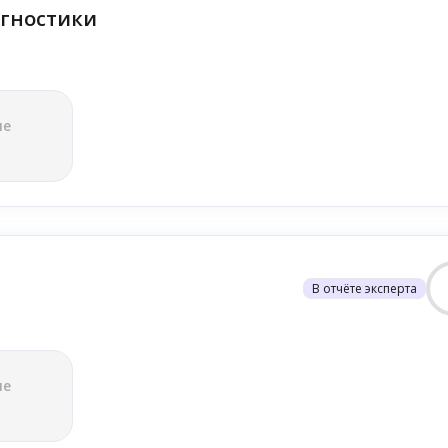
гностики
ле
В отчёте эксперта
ле