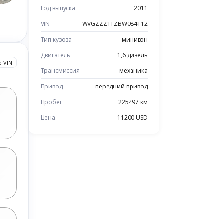
Год выпуска
2011
VIN
WVGZZZ1TZBW084112
Тип кузова
минивэн
Двигатель
1,6 дизель
о VIN
Трансмиссия
механика
Привод
передний привод
Пробег
225497 км
Цена
11200 USD