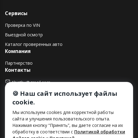
Сервисы
Проверка по VIN
Выездной осмотр
Каталог проверенных авто
Компания
Партнерство
Контакты
1histby@gmail.com
🍪 Наш сайт использует файлы
+375 (29) 182-90-00
cookie.
г. Минск, ул. Макаенка, д. 12Е, пом. 282
Способы оплаты
Мы используем cookies для корректной работы
сайта и улучшения пользовательского опыта.
Нажимая кнопку “Принять”, вы даете согласие на их
обработку в соответствии с
Политикой обработки