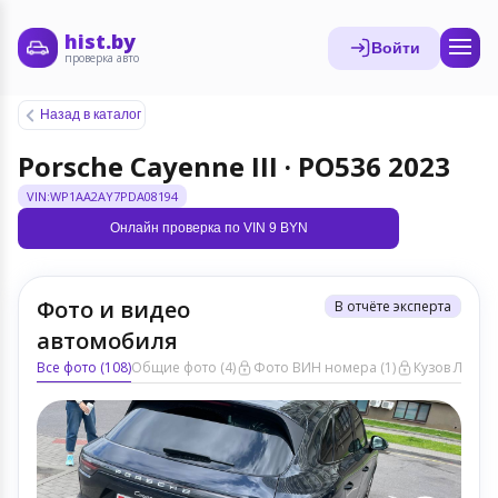
hist.by
Войти
проверка авто
Назад в каталог
Porsche Cayenne III · PO536 2023
VIN:WP1AA2AY7PDA08194
Онлайн проверка по VIN 9 BYN
Фото и видео
В отчёте эксперта
автомобиля
Все фото (108)
Общие фото (4)
Фото ВИН номера (1)
Кузов ЛКП (2