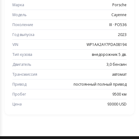
Марка
Porsche
Модель
Cayenne
Поколение
III · PO536
Год выпуска
2023
VIN
WP1AA2AY7PDA08194
Тип кузова
внедорожник 5 дв.
Двигатель
3,0 бензин
Трансмиссия
автомат
Привод
постоянный полный привод
Пробег
9500 км
Цена
93000 USD