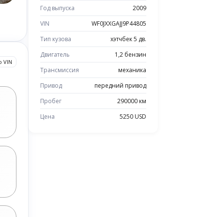
Год выпуска
2009
VIN
WF0JXXGAJJ9P44805
Тип кузова
хэтчбек 5 дв.
Двигатель
1,2 бензин
о VIN
Трансмиссия
механика
Привод
передний привод
Пробег
290000 км
Цена
5250 USD