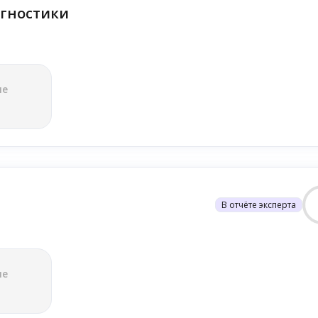
гностики
ле
В отчёте эксперта
ле