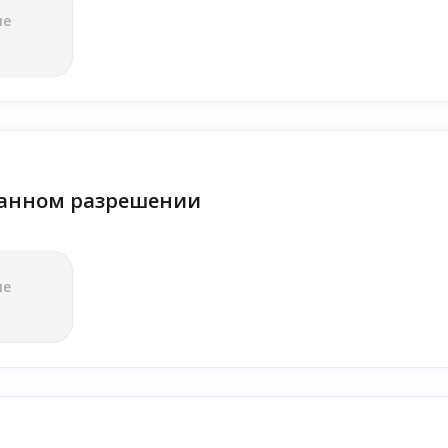
ле
анном разрешении
ле