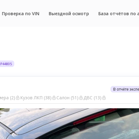
Проверка по VIN
Выездной осмотр
База отчётов по 
9P44805
В отчёте эксп
ера (2)
Кузов ЛКП (38)
Салон (51)
ДВС (13)