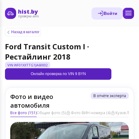
hist.by
Войти
проверка авто
Назад в каталог
Ford Transit Custom I ·
Рестайлинг 2018
VIN:WF01XXTTG1JA60002
Онлайн проверка по VIN 9 BYN
Фото и видео
В отчёте эксперта
автомобиля
Все фото (151)
Общие фото (5)
Фото ВИН номера (4)
Кузов ЛКП (6