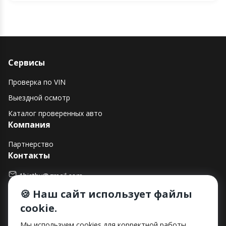
Сервисы
Проверка по VIN
Выездной осмотр
Каталог проверенных авто
Компания
Партнерство
Контакты
1histby@gmail.com
🍪 Наш сайт использует файлы
+375 (29) 182-90-00
cookie.
г. Минск, ул. Макаенка, д. 12Е, пом. 282
Способы оплаты
Мы используем cookies для корректной работы