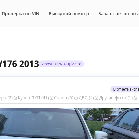
Проверка по VIN
Выездной осмотр
База отчётов по 
W176 2013
VIN:WDD1760421J127358
В отчёте эксп
ра (2)
Кузов ЛКП (41)
Салон (5)
ДВС (4)
Другие фото (1)