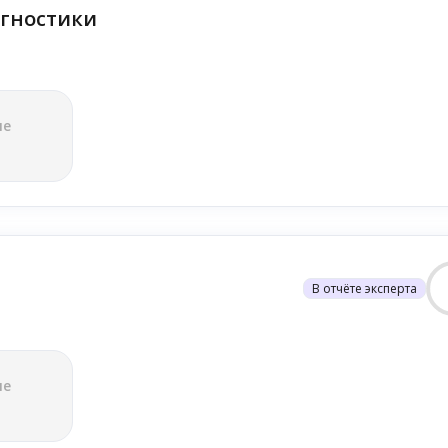
гностики
ле
В отчёте эксперта
ле