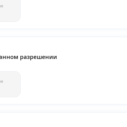
ле
анном разрешении
ле