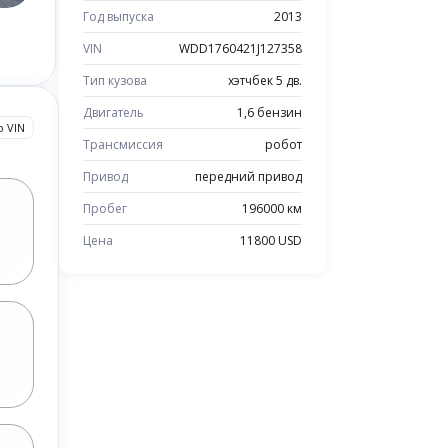
Год выпуска
2013
VIN
WDD1760421J127358
Тип кузова
хэтчбек 5 дв.
Двигатель
1,6 бензин
о VIN
Трансмиссия
робот
Привод
передний привод
Пробег
196000 км
Цена
11800 USD