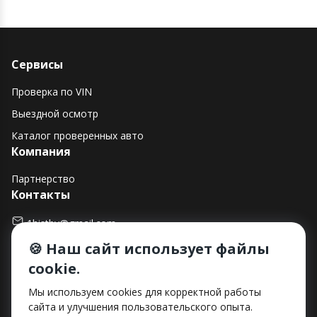
Сервисы
Проверка по VIN
Выездной осмотр
Каталог проверенных авто
Компания
Партнерство
Контакты
1histby@gmail.com
🍪 Наш сайт использует файлы
+375 (29) 182-90-00
cookie.
г. Минск, ул. Макаенка, д. 12Е, пом. 282
Способы оплаты
Мы используем cookies для корректной работы
сайта и улучшения пользовательского опыта.