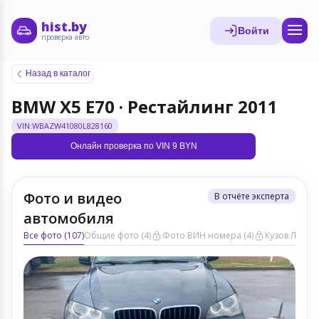
hist.by
Войти
проверка авто
Назад в каталог
BMW X5 E70 · Рестайлинг 2011
VIN:WBAZW41080L828160
Онлайн проверка по VIN 9 BYN
Фото и видео
В отчёте эксперта
автомобиля
Все фото (107)
Общие фото (4)
Фото ВИН номера (4)
Кузов ЛКП (5