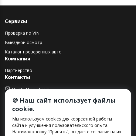
Сервисы
Проверка по VIN
Выездной осмотр
Каталог проверенных авто
Компания
Партнерство
Контакты
1histby@gmail.com
🍪 Наш сайт использует файлы
+375 (29) 182-90-00
cookie.
г. Минск, ул. Макаенка, д. 12Е, пом. 282
Способы оплаты
Мы используем cookies для корректной работы
сайта и улучшения пользовательского опыта.
Нажимая кнопку “Принять”, вы даете согласие на их