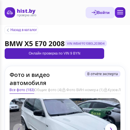
hist.by
Войти
проверка авто
Назад в каталог
BMW X5 E70 2008
VIN:WBAFF01080L203804
Онлайн проверка по VIN 9 BYN
Фото и видео
В отчёте эксперта
автомобиля
Все фото (183)
Общие фото (4)
Фото ВИН номера (1)
Кузов ЛКП (9