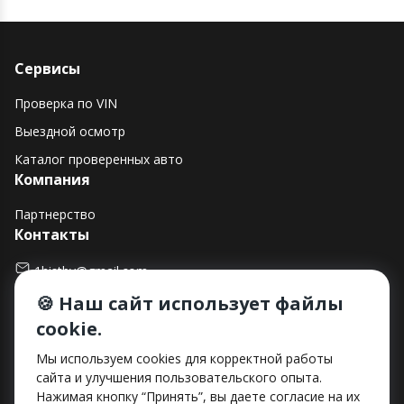
Сервисы
Проверка по VIN
Выездной осмотр
Каталог проверенных авто
Компания
Партнерство
Контакты
1histby@gmail.com
🍪 Наш сайт использует файлы
+375 (29) 182-90-00
cookie.
г. Минск, ул. Макаенка, д. 12Е, пом. 282
Способы оплаты
Мы используем cookies для корректной работы
сайта и улучшения пользовательского опыта.
Нажимая кнопку “Принять”, вы даете согласие на их