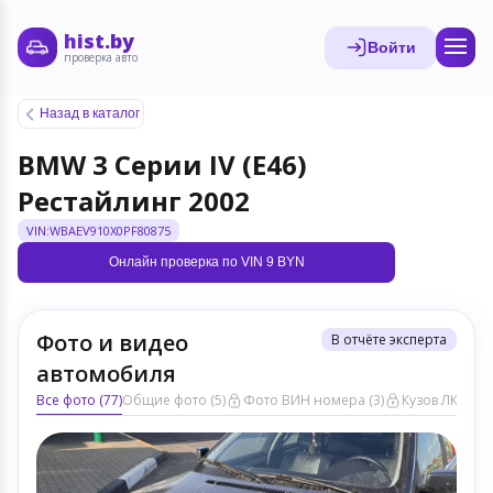
hist.by
Войти
проверка авто
Назад в каталог
BMW 3 Серии IV (E46)
Рестайлинг 2002
VIN:WBAEV910X0PF80875
Онлайн проверка по VIN 9 BYN
Фото и видео
В отчёте эксперта
автомобиля
Все фото (77)
Общие фото (5)
Фото ВИН номера (3)
Кузов ЛКП (37)