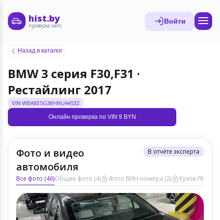
hist.by
Войти
проверка авто
Назад в каталог
BMW 3 серия F30,F31 ·
Рестайлинг 2017
VIN:WBA8E5G38HNU44532
Онлайн проверка по VIN 9 BYN
Фото и видео
В отчёте эксперта
автомобиля
Все фото (46)
Общие фото (4)
Фото ВИН номера (2)
Кузов ЛКП (16)