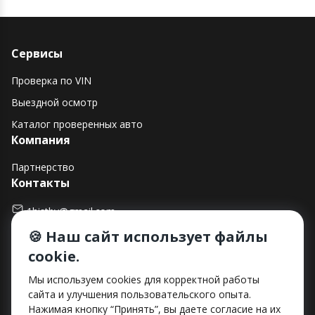
Сервисы
Проверка по VIN
Выездной осмотр
Каталог проверенных авто
Компания
Партнерство
Контакты
1histby@gmail.com
🍪 Наш сайт использует файлы
+375 (29) 182-90-00
cookie.
г. Минск, ул. Макаенка, д. 12Е, пом. 282
Способы оплаты
Мы используем cookies для корректной работы
сайта и улучшения пользовательского опыта.
Нажимая кнопку “Принять”, вы даете согласие на их