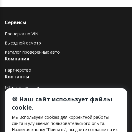
Сервисы
Проверка по VIN
Выездной осмотр
Каталог проверенных авто
Компания
Партнерство
Контакты
1histby@gmail.com
🍪 Наш сайт использует файлы
+375 (29) 182-90-00
cookie.
г. Минск, ул. Макаенка, д. 12Е, пом. 282
Способы оплаты
Мы используем cookies для корректной работы
сайта и улучшения пользовательского опыта.
Нажимая кнопку “Принять”, вы даете согласие на их