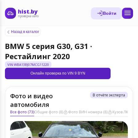
hist.by
Войти
проверка авто
Назад в каталог
BMW 5 серия G30, G31 ·
Рестайлинг 2020
VIN:WBA13BJ07MCG11220
Онлайн проверка по VIN 9 BYN
Фото и видео
В отчёте эксперта
автомобиля
Все фото (73)
Общие фото (8)
Фото ВИН номера (8)
Кузов ЛКП (12)