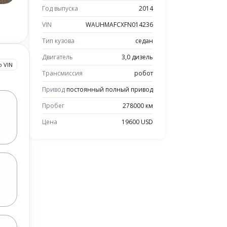
Год выпуска
2014
VIN
WAUHMAFCXFN014236
Тип кузова
седан
Двигатель
3,0 дизель
о VIN
Трансмиссия
робот
Привод
постоянный полный привод
Пробег
278000 км
Цена
19600 USD