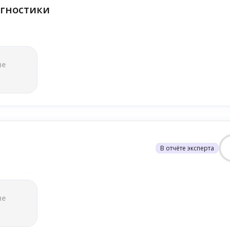
гностики
ле
В отчёте эксперта
ле