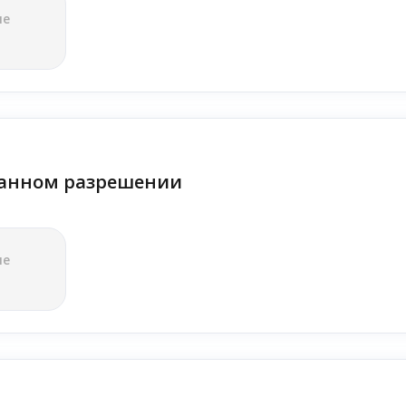
ле
анном разрешении
ле