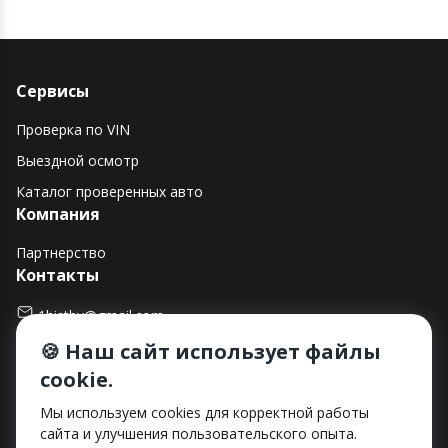
Сервисы
Проверка по VIN
Выездной осмотр
Каталог проверенных авто
Компания
Партнерство
Контакты
1histby@gmail.com
🍪 Наш сайт использует файлы
+375 (29) 182-90-00
cookie.
г. Минск, ул. Макаенка, д. 12Е, пом. 282
Способы оплаты
Мы используем cookies для корректной работы
сайта и улучшения пользовательского опыта.