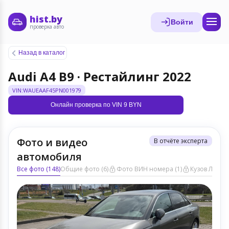
hist.by
Войти
проверка авто
Назад в каталог
Audi A4 B9 · Рестайлинг 2022
VIN:WAUEAAF45PN001979
Онлайн проверка по VIN 9 BYN
Фото и видео
В отчёте эксперта
автомобиля
Все фото (148)
Общие фото (6)
Фото ВИН номера (1)
Кузов ЛКП (1