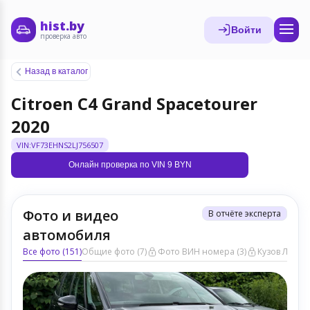
hist.by
Войти
проверка авто
Назад в каталог
Citroen C4 Grand Spacetourer
2020
VIN:VF73EHNS2LJ756507
Онлайн проверка по VIN 9 BYN
Фото и видео
В отчёте эксперта
автомобиля
Все фото (151)
Общие фото (7)
Фото ВИН номера (3)
Кузов ЛКП (1