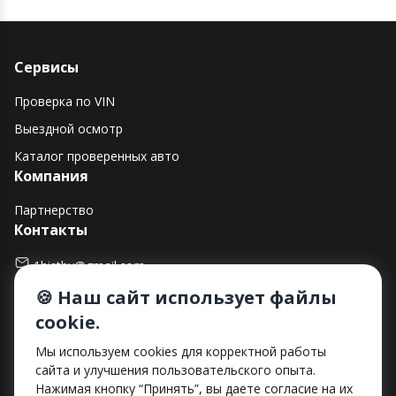
Сервисы
Проверка по VIN
Выездной осмотр
Каталог проверенных авто
Компания
Партнерство
Контакты
1histby@gmail.com
🍪 Наш сайт использует файлы
+375 (29) 182-90-00
cookie.
г. Минск, ул. Макаенка, д. 12Е, пом. 282
Способы оплаты
Мы используем cookies для корректной работы
сайта и улучшения пользовательского опыта.
Нажимая кнопку “Принять”, вы даете согласие на их