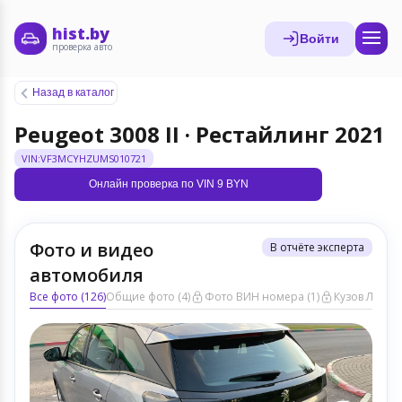
hist.by
Войти
проверка авто
Назад в каталог
Peugeot 3008 II · Рестайлинг 2021
VIN:VF3MCYHZUMS010721
Онлайн проверка по VIN 9 BYN
Фото и видео
В отчёте эксперта
автомобиля
Все фото (126)
Общие фото (4)
Фото ВИН номера (1)
Кузов ЛКП (3