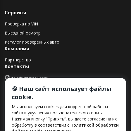
Сервисы
Проверка по VIN
Выездной осмотр
Каталог проверенных авто
Компания
Партнерство
Контакты
1histby@gmail.com
🍪 Наш сайт использует файлы
+375 (29) 182-90-00
cookie.
г. Минск, ул. Макаенка, д. 12Е, пом. 282
Способы оплаты
Мы используем cookies для корректной работы
сайта и улучшения пользовательского опыта.
Нажимая кнопку “Принять”, вы даете согласие на их
обработку в соответствии с
Политикой обработки