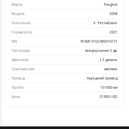
Марка
Peugeot
Модель
3008
Поколение
II · Рестайлинг
Год выпуска
2021
VIN
VF3MCYHZUMS010721
Тип кузова
внедорожник 5 дв.
Двигатель
1,5 дизель
Трансмиссия
автомат
Привод
передний привод
Пробег
151000 км
Цена
21900 USD