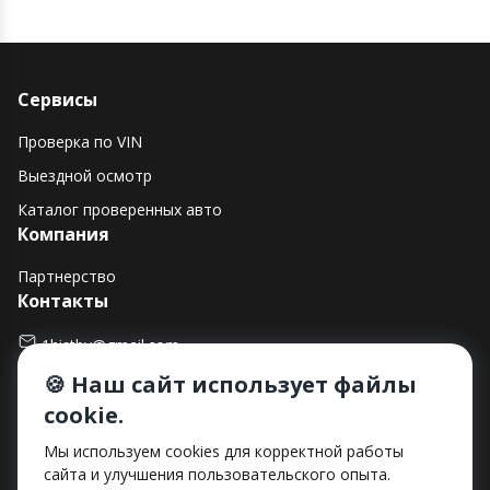
Сервисы
Проверка по VIN
Выездной осмотр
Каталог проверенных авто
Компания
Партнерство
Контакты
1histby@gmail.com
🍪 Наш сайт использует файлы
+375 (29) 182-90-00
cookie.
г. Минск, ул. Макаенка, д. 12Е, пом. 282
Способы оплаты
Мы используем cookies для корректной работы
сайта и улучшения пользовательского опыта.