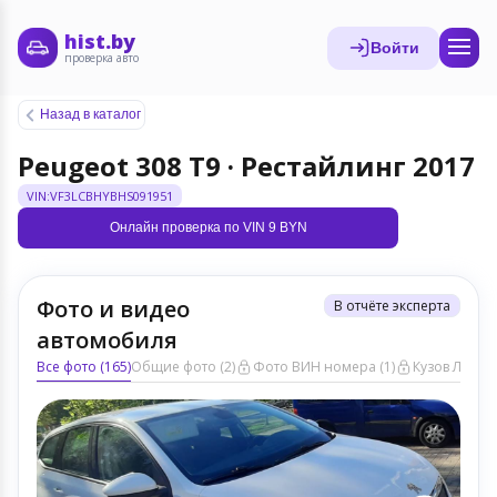
hist.by
Войти
проверка авто
Назад в каталог
Peugeot 308 T9 · Рестайлинг 2017
VIN:VF3LCBHYBHS091951
Онлайн проверка по VIN 9 BYN
Фото и видео
В отчёте эксперта
автомобиля
Все фото (165)
Общие фото (2)
Фото ВИН номера (1)
Кузов ЛКП (6