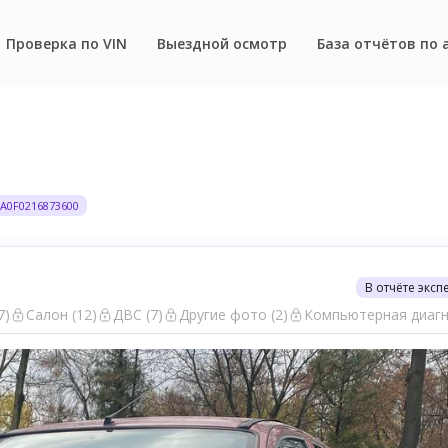
Проверка по VIN
Выездной осмотр
База отчётов по 
BA0F0216873600
В отчёте эксп
7)
Салон (12)
ДВС (7)
Другие фото (2)
Компьютерная диагн