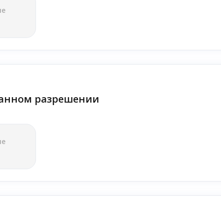
ле
анном разрешении
ле