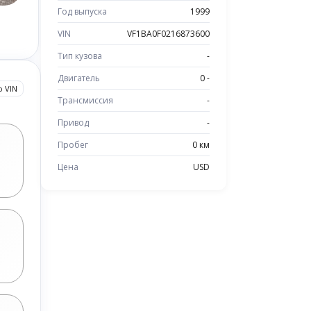
Год выпуска
1999
VIN
VF1BA0F0216873600
Тип кузова
-
Двигатель
0 -
о VIN
Трансмиссия
-
Привод
-
Пробег
0 км
Цена
USD