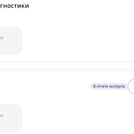
гностики
ле
В отчёте эксперта
ле