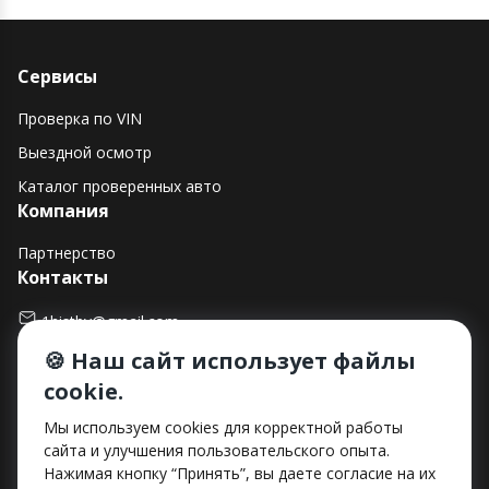
Сервисы
Проверка по VIN
Выездной осмотр
Каталог проверенных авто
Компания
Партнерство
Контакты
1histby@gmail.com
🍪 Наш сайт использует файлы
+375 (29) 182-90-00
cookie.
г. Минск, ул. Макаенка, д. 12Е, пом. 282
Способы оплаты
Мы используем cookies для корректной работы
сайта и улучшения пользовательского опыта.
Нажимая кнопку “Принять”, вы даете согласие на их