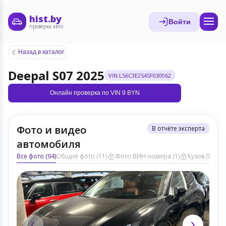
hist.by
Войти
проверка авто
Назад в каталог
Deepal S07 2025
VIN:LS6C3E2S4SF030062
Онлайн проверка по VIN 9 BYN
Фото и видео
В отчёте эксперта
автомобиля
Все фото (94)
Общие фото (11)
Фото ВИН номера (1)
Кузов ЛКП (9)