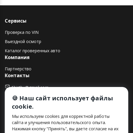
Сервисы
Проверка по VIN
Выездной осмотр
Каталог проверенных авто
Компания
Партнерство
Контакты
1histby@gmail.com
🍪 Наш сайт использует файлы
+375 (29) 182-90-00
cookie.
г. Минск, ул. Макаенка, д. 12Е, пом. 282
Способы оплаты
Мы используем cookies для корректной работы
сайта и улучшения пользовательского опыта.
Нажимая кнопку “Принять”, вы даете согласие на их