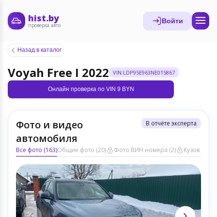
hist.by
Войти
проверка авто
Назад в каталог
Voyah Free I 2022
VIN:LDP95E963NE015867
Онлайн проверка по VIN 9 BYN
Фото и видео
В отчёте эксперта
автомобиля
Все фото (163)
Общие фото (20)
Фото ВИН номера (2)
Кузов ЛКП (