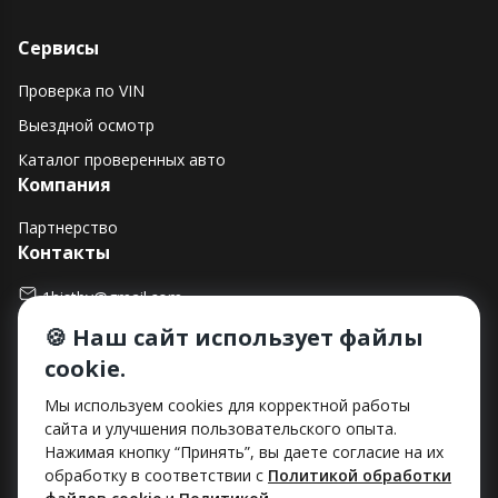
Сервисы
Проверка по VIN
Выездной осмотр
Каталог проверенных авто
Компания
Партнерство
Контакты
1histby@gmail.com
🍪 Наш сайт использует файлы
+375 (29) 182-90-00
cookie.
г. Минск, ул. Макаенка, д. 12Е, пом. 282
Способы оплаты
Мы используем cookies для корректной работы
сайта и улучшения пользовательского опыта.
Нажимая кнопку “Принять”, вы даете согласие на их
обработку в соответствии с
Политикой обработки