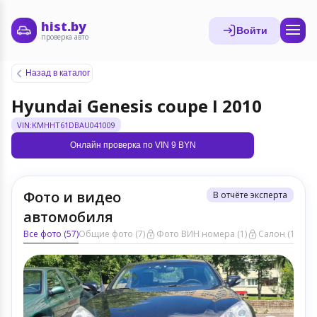
hist.by
Войти
проверка авто
Назад в каталог
Hyundai Genesis coupe I 2010
VIN:KMHHT61DBAU041009
Онлайн проверка по VIN 9 BYN
Фото и видео
В отчёте эксперта
автомобиля
Все фото (57)
Общие фото (7)
Фото ВИН номера (1)
Салон (17)