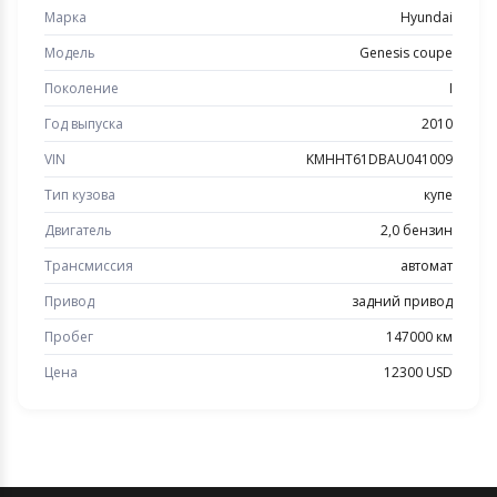
Марка
Hyundai
Модель
Genesis coupe
Поколение
I
Год выпуска
2010
VIN
KMHHT61DBAU041009
Тип кузова
купе
Двигатель
2,0 бензин
Трансмиссия
автомат
Привод
задний привод
Пробег
147000 км
Цена
12300 USD