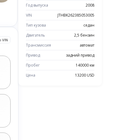
Год выпуска
2008
VIN
JTHBK262385053005
Тип кузова
седан
Двигатель
2,5 бензин
о VIN
Трансмиссия
автомат
Привод
задний привод
Пробег
140000 км
Цена
13200 USD