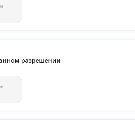
ле
анном разрешении
ле