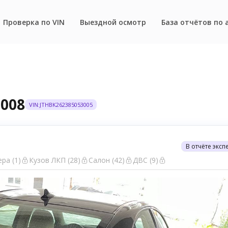
Проверка по VIN
Выездной осмотр
База отчётов по 
2008
VIN:JTHBK262385053005
В отчёте эксп
ра (1)
Кузов ЛКП (28)
Салон (42)
ДВС (9)