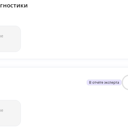
гностики
ле
В отчёте эксперта
ле