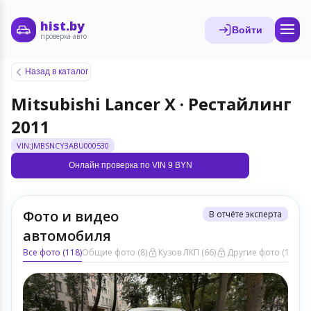
hist.by
Войти
проверка авто
Назад в каталог
Mitsubishi Lancer X · Рестайлинг
2011
VIN:JMBSNCY3ABU000530
Онлайн проверка по VIN 9 BYN
Фото и видео
В отчёте эксперта
автомобиля
Все фото (118)
Общие фото (8)
Кузов ЛКП (66)
Другие фото (11)