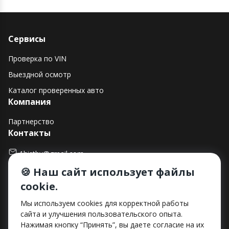
Сервисы
Проверка по VIN
Выездной осмотр
Каталог проверенных авто
Компания
Партнерство
Контакты
1histby@gmail.com
🍪 Наш сайт использует файлы
+375 (29) 182-90-00
cookie.
г. Минск, ул. Макаенка, д. 12Е, пом. 282
Способы оплаты
Мы используем cookies для корректной работы
сайта и улучшения пользовательского опыта.
Нажимая кнопку “Принять”, вы даете согласие на их