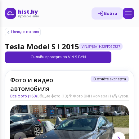
hist.by
Войти
проверка авто
Назад в каталог
Tesla Model S I 2015
VIN:5YJSA1H22FF097827
Онлайн проверка по VIN 9 BYN
Фото и видео
В отчёте эксперта
автомобиля
Все фото (180)
Общие фото (13)
Фото ВИН номера (1)
Кузов ЛКП (