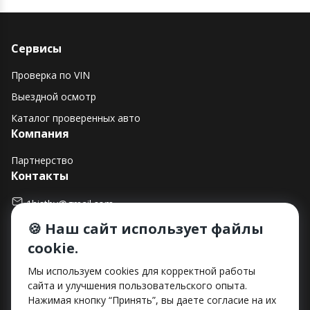
Сервисы
Проверка по VIN
Выездной осмотр
Каталог проверенных авто
Компания
Партнерство
Контакты
1histby@gmail.com
🍪 Наш сайт использует файлы
+375 (29) 182-90-00
cookie.
г. Минск, ул. Макаенка, д. 12Е, пом. 282
Способы оплаты
Мы используем cookies для корректной работы
сайта и улучшения пользовательского опыта.
Нажимая кнопку “Принять”, вы даете согласие на их