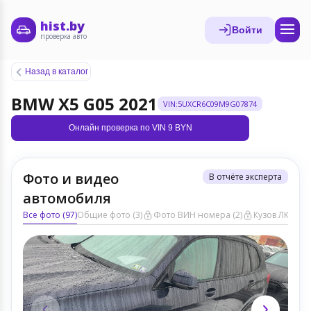
hist.by
Войти
проверка авто
Назад в каталог
BMW X5 G05 2021
VIN:5UXCR6C09M9G07874
Онлайн проверка по VIN 9 BYN
Фото и видео
В отчёте эксперта
автомобиля
Все фото (97)
Общие фото (3)
Фото ВИН номера (2)
Кузов ЛКП (31)