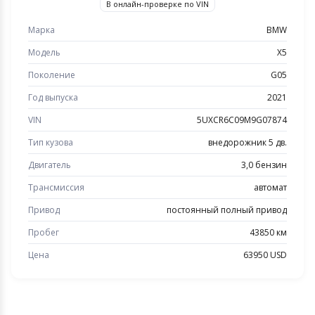
В онлайн-проверке по VIN
Марка
BMW
Модель
X5
Поколение
G05
Год выпуска
2021
VIN
5UXCR6C09M9G07874
Тип кузова
внедорожник 5 дв.
Двигатель
3,0 бензин
Трансмиссия
автомат
Привод
постоянный полный привод
Пробег
43850 км
Цена
63950 USD