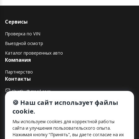
Сервисы
Проверка по VIN
Выездной осмотр
Каталог проверенных авто
Компания
Партнерство
Контакты
1histby@gmail.com
🍪 Наш сайт использует файлы
+375 (29) 182-90-00
cookie.
г. Минск, ул. Макаенка, д. 12Е, пом. 282
Способы оплаты
Мы используем cookies для корректной работы
сайта и улучшения пользовательского опыта.
Нажимая кнопку “Принять”, вы даете согласие на их