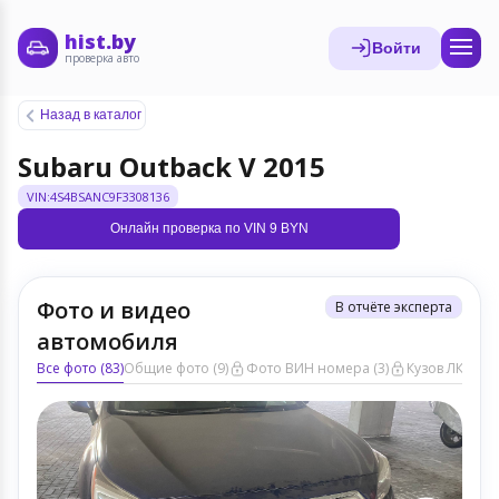
hist.by
Войти
проверка авто
Назад в каталог
Subaru Outback V 2015
VIN:4S4BSANC9F3308136
Онлайн проверка по VIN 9 BYN
Фото и видео
В отчёте эксперта
автомобиля
Все фото (83)
Общие фото (9)
Фото ВИН номера (3)
Кузов ЛКП (39)