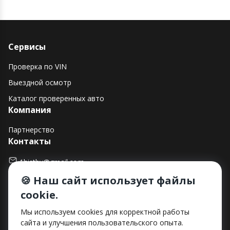
Сервисы
Проверка по VIN
Выездной осмотр
Каталог проверенных авто
Компания
Партнерство
Контакты
1histby@gmail.com
🍪 Наш сайт использует файлы
+375 (29) 182-90-00
cookie.
г. Минск, ул. Макаенка, д. 12Е, пом. 282
Способы оплаты
Мы используем cookies для корректной работы
сайта и улучшения пользовательского опыта.