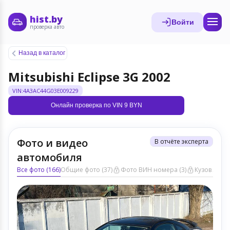
hist.by
Войти
проверка авто
Назад в каталог
Mitsubishi Eclipse 3G 2002
VIN:4A3AC44G03E009229
Онлайн проверка по VIN 9 BYN
Фото и видео
В отчёте эксперта
автомобиля
Все фото (166)
Общие фото (37)
Фото ВИН номера (3)
Кузов ЛКП (