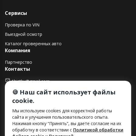
Сервисы
Проверка по VIN
Выездной осмотр
Каталог проверенных авто
Компания
Партнерство
Контакты
1histby@gmail.com
🍪 Наш сайт использует файлы
+375 (29) 182-90-00
cookie.
г. Минск, ул. Макаенка, д. 12Е, пом. 282
Способы оплаты
Мы используем cookies для корректной работы
сайта и улучшения пользовательского опыта.
Нажимая кнопку “Принять”, вы даете согласие на их
обработку в соответствии с
Политикой обработки