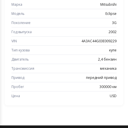
Марка
Mitsubishi
Модель
Eclipse
Поколение
3G
Год выпуска
2002
VIN
4A3AC44G03E009229
Тип кузова
купе
Двигатель
2,4 бензин
Трансмиссия
механика
Привод
передний привод
Пробег
300000 км
Цена
USD