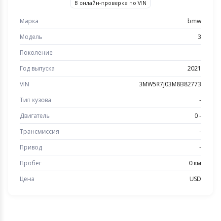
В онлайн-проверке по VIN
Марка
bmw
Модель
3
Поколение
Год выпуска
2021
VIN
3MW5R7J03M8B82773
Тип кузова
-
Двигатель
0 -
Трансмиссия
-
Привод
-
Пробег
0 км
Цена
USD