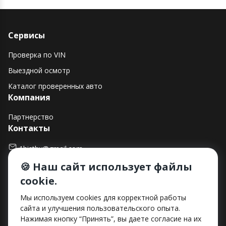
Сервисы
Проверка по VIN
Выездной осмотр
Каталог проверенных авто
Компания
Партнерство
Контакты
1histby@gmail.com
🍪 Наш сайт использует файлы
+375 (29) 182-90-00
cookie.
г. Минск, ул. Макаенка, д. 12Е, пом. 282
Способы оплаты
Мы используем cookies для корректной работы
сайта и улучшения пользовательского опыта.
Нажимая кнопку “Принять”, вы даете согласие на их