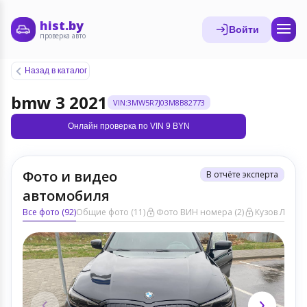
hist.by
Войти
проверка авто
Назад в каталог
bmw 3 2021
VIN:3MW5R7J03M8B82773
Онлайн проверка по VIN 9 BYN
Фото и видео
В отчёте эксперта
автомобиля
Все фото (92)
Общие фото (11)
Фото ВИН номера (2)
Кузов ЛКП (1