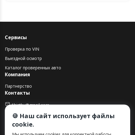
Сервисы
Проверка по VIN
Выездной осмотр
Каталог проверенных авто
Компания
Партнерство
Контакты
1histby@gmail.com
🍪 Наш сайт использует файлы
+375 (29) 182-90-00
cookie.
г. Минск, ул. Макаенка, д. 12Е, пом. 282
Способы оплаты
Мы используем cookies для корректной работы