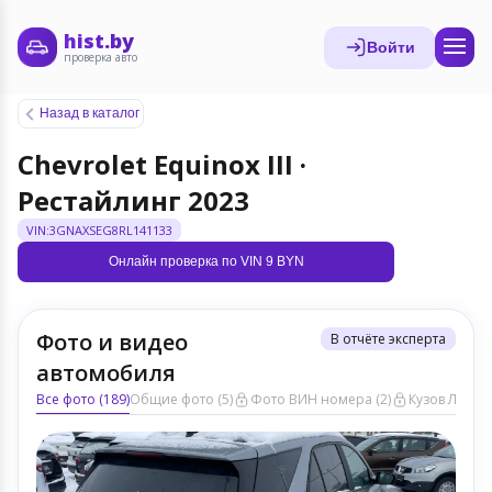
hist.by
Войти
проверка авто
Назад в каталог
Chevrolet Equinox III ·
Рестайлинг 2023
VIN:3GNAXSEG8RL141133
Онлайн проверка по VIN 9 BYN
Фото и видео
В отчёте эксперта
автомобиля
Все фото (189)
Общие фото (5)
Фото ВИН номера (2)
Кузов ЛКП (8