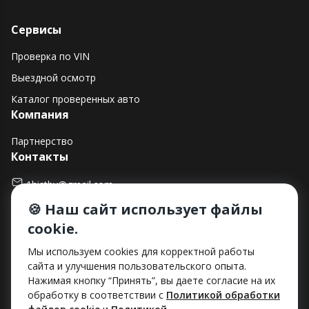
Сервисы
Проверка по VIN
Выездной осмотр
Каталог проверенных авто
Компания
Партнерство
Контакты
1histby@gmail.com
🍪 Наш сайт использует файлы
+375 (29) 182-90-00
cookie.
г. Минск, ул. Макаенка, д. 12Е, пом. 282
Способы оплаты
Мы используем cookies для корректной работы
сайта и улучшения пользовательского опыта.
Нажимая кнопку “Принять”, вы даете согласие на их
обработку в соответствии с
Политикой обработки