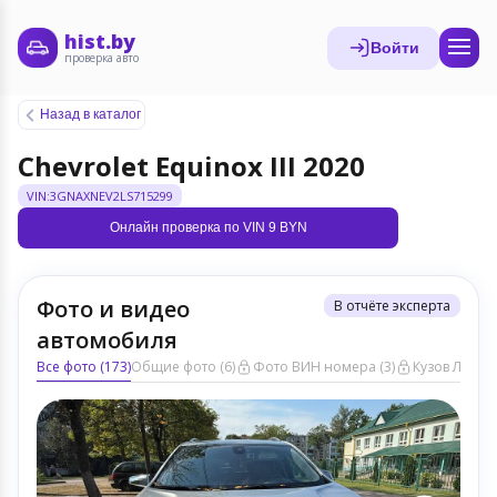
hist.by
Войти
проверка авто
Назад в каталог
Chevrolet Equinox III 2020
VIN:3GNAXNEV2LS715299
Онлайн проверка по VIN 9 BYN
Фото и видео
В отчёте эксперта
автомобиля
Все фото (173)
Общие фото (6)
Фото ВИН номера (3)
Кузов ЛКП (6