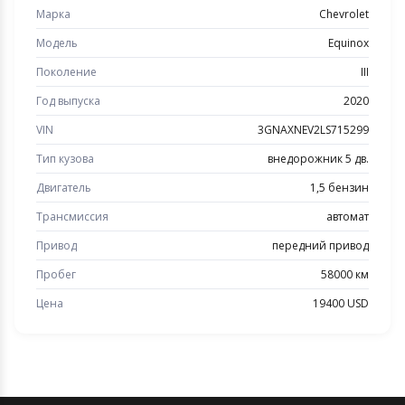
Марка
Chevrolet
Модель
Equinox
Поколение
III
Год выпуска
2020
VIN
3GNAXNEV2LS715299
Тип кузова
внедорожник 5 дв.
Двигатель
1,5 бензин
Трансмиссия
автомат
Привод
передний привод
Пробег
58000 км
Цена
19400 USD