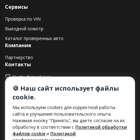
Сервисы
Проверка по VIN
Выездной осмотр
Каталог проверенных авто
Компания
Партнерство
Контакты
1histby@gmail.com
🍪 Наш сайт использует файлы
+375 (29) 182-90-00
cookie.
г. Минск, ул. Макаенка, д. 12Е, пом. 282
Способы оплаты
Мы используем cookies для корректной работы
сайта и улучшения пользовательского опыта.
Нажимая кнопку “Принять”, вы даете согласие на их
обработку в соответствии с
Политикой обработки
файлов cookie
и
Политикой
ООО «Хист»
УНП: 193712492