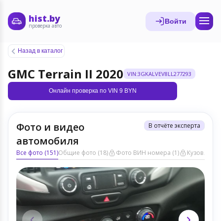
hist.by
Войти
проверка авто
Назад в каталог
GMC Terrain II 2020
VIN:3GKALVEV8LL277293
Онлайн проверка по VIN 9 BYN
Фото и видео
В отчёте эксперта
автомобиля
Все фото (151)
Общие фото (18)
Фото ВИН номера (1)
Кузов ЛКП (