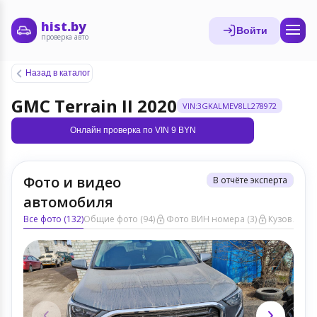
hist.by
Войти
проверка авто
Назад в каталог
GMC Terrain II 2020
VIN:3GKALMEV8LL278972
Онлайн проверка по VIN 9 BYN
Фото и видео
В отчёте эксперта
автомобиля
Все фото (132)
Общие фото (94)
Фото ВИН номера (3)
Кузов ЛКП (