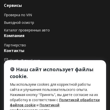
Сервисы
Проверка по VIN
Выездной осмотр
Каталог проверенных авто
Компания
Партнерство
Контакты
1histby@gmail.com
🍪 Наш сайт использует файлы
+375 (29) 182-90-00
cookie.
г. Минск, ул. Макаенка, д. 12Е, пом. 282
Способы оплаты
Мы используем cookies для корректной работы
сайта и улучшения пользовательского опыта.
Нажимая кнопку “Принять”, вы даете согласие на их
обработку в соответствии с
Политикой обработки
файлов cookie
и
Политикой
ООО «Хист»
УНП: 193712492