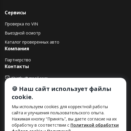
Сервисы
Проверка по VIN
Выездной осмотр
Каталог проверенных авто
Компания
Партнерство
Контакты
1histby@gmail.com
🍪 Наш сайт использует файлы
+375 (29) 182-90-00
cookie.
г. Минск, ул. Макаенка, д. 12Е, пом. 282
Способы оплаты
Мы используем cookies для корректной работы
сайта и улучшения пользовательского опыта.
Нажимая кнопку “Принять”, вы даете согласие на их
обработку в соответствии с
Политикой обработки