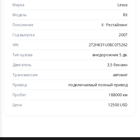
Марка
Lexus
Модель
RX
Поколение
II · Рестайлинг
Год выпуска
2007
VIN
2T2HK31U08C075262
Тип кузова
внедорожник 5 дв.
Двигатель
3,5 бензин
Трансмиссия
автомат
Привод
подключаемый полный привод
Пробег
188000 км
Цена
12500 USD