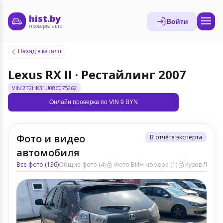
hist.by
Войти
проверка авто
Назад в каталог
Lexus RX II · Рестайлинг 2007
VIN:2T2HK31U08C075262
Онлайн проверка по VIN 9 BYN
Фото и видео
В отчёте эксперта
автомобиля
Все фото (136)
Общие фото (4)
Фото ВИН номера (1)
Кузов ЛКП (3