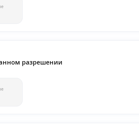
ле
анном разрешении
ле