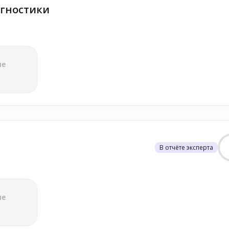
гностики
ле
В отчёте эксперта
ле