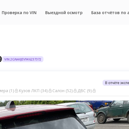
Проверка по VIN
Выездной осмотр
База отчётов по 
9
VIN:2GNAXJEV9K6237372
В отчёте эксп
ера (1)
Кузов ЛКП (34)
Салон (52)
ДВС (9)