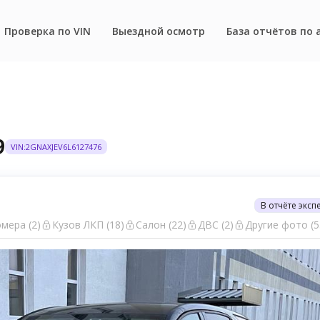
Проверка по VIN
Выездной осмотр
База отчётов по 
9
VIN:2GNAXJEV6L6127476
В отчёте эксп
мера (2)
Кузов ЛКП (18)
Салон (22)
ДВС (2)
Другие фото (5