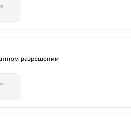
ле
анном разрешении
ле