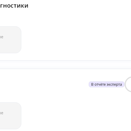
гностики
ле
В отчёте эксперта
ле