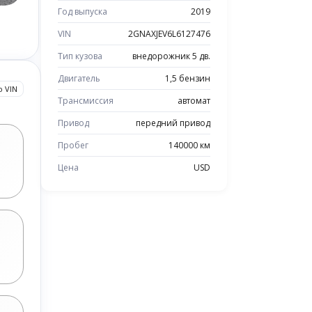
Год выпуска
2019
VIN
2GNAXJEV6L6127476
Тип кузова
внедорожник 5 дв.
Двигатель
1,5 бензин
о VIN
Трансмиссия
автомат
Привод
передний привод
Пробег
140000 км
Цена
USD