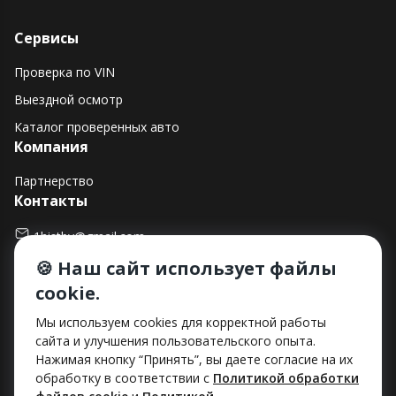
Сервисы
Проверка по VIN
Выездной осмотр
Каталог проверенных авто
Компания
Партнерство
Контакты
1histby@gmail.com
🍪 Наш сайт использует файлы
+375 (29) 182-90-00
cookie.
г. Минск, ул. Макаенка, д. 12Е, пом. 282
Способы оплаты
Мы используем cookies для корректной работы
сайта и улучшения пользовательского опыта.
Нажимая кнопку “Принять”, вы даете согласие на их
обработку в соответствии с
Политикой обработки